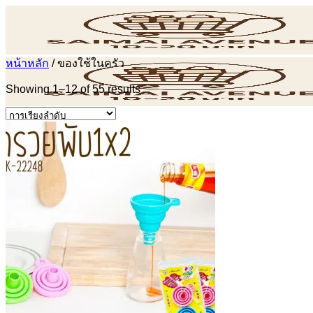
ข้าม
ไป
ยัง
หน้าหลัก
/
ของใช้ในครัว
เนื้อหา
Showing 1–12 of 55 results
POS
ค้นหา: