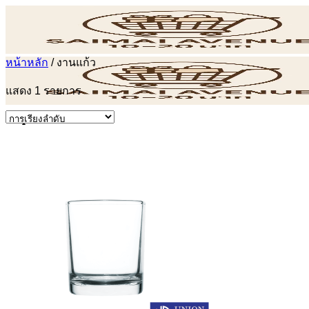
ข้าม
ไป
ยัง
หน้าหลัก
/
งานแก้ว
เนื้อหา
แสดง 1 รายการ
POS
ค้นหา: