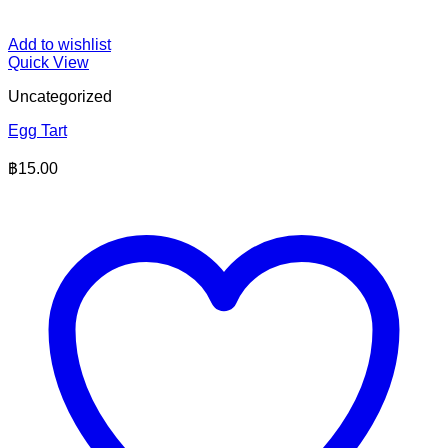
Add to wishlist
Quick View
Uncategorized
Egg Tart
฿
15.00