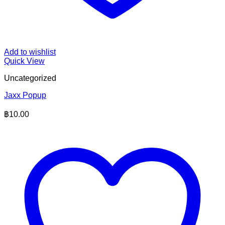
Add to wishlist
Quick View
Uncategorized
Jaxx Popup
฿
10.00