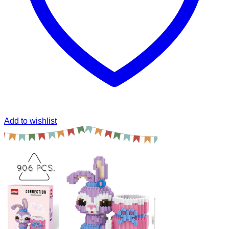
Add to wishlist