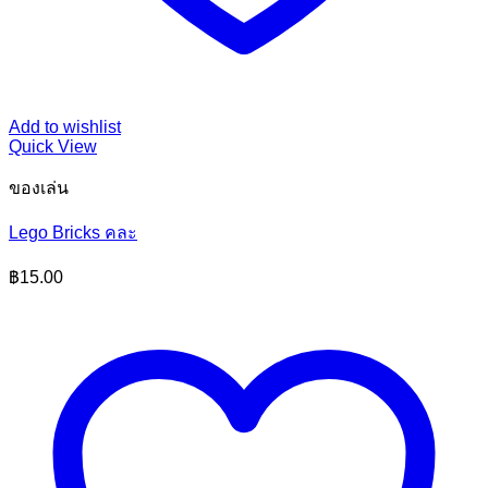
Add to wishlist
Quick View
ของเล่น
Lego Bricks คละ
฿
15.00