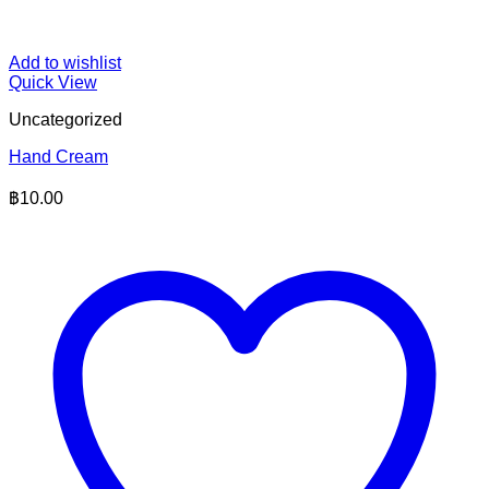
Add to wishlist
Quick View
Uncategorized
Hand Cream
฿
10.00