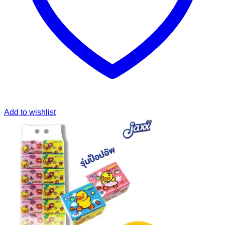
Add to wishlist