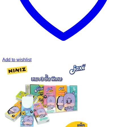
Add to wishlist