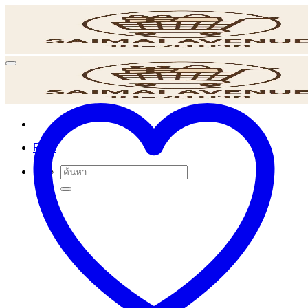
ข้าม
ไป
ยัง
เนื้อหา
POS
ค้นหา: