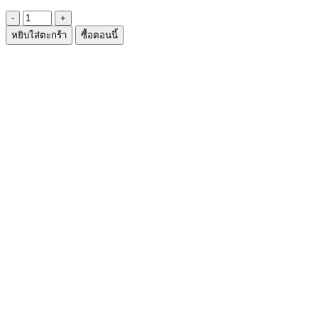
จำนวน
หยิบใส่ตะกร้า
ซื้อตอนนี้
กรรไกร
ตัด
ขน
จมูก
ชิ้น