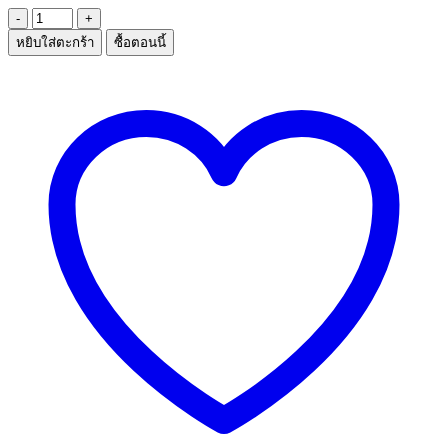
จำนวน
หยิบใส่ตะกร้า
ซื้อตอนนี้
กรรไกร
ตัด
ขน
จมูก
ชิ้น