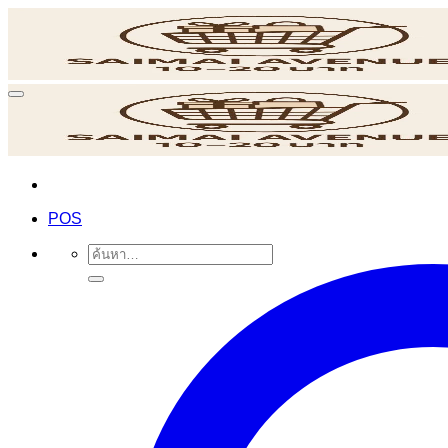
ข้าม
ไป
ยัง
เนื้อหา
POS
ค้นหา: