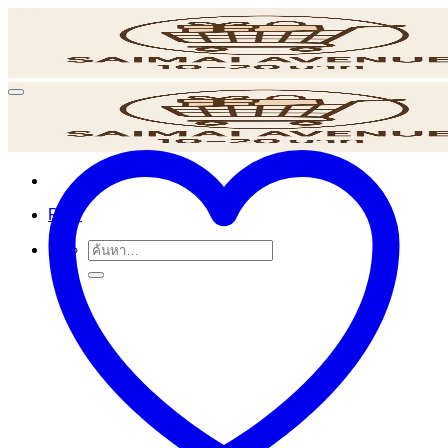
ข้าม
ไป
ยัง
เนื้อหา
POS
ค้นหา: