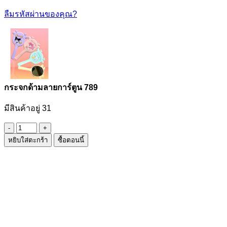
ลืมรหัสผ่านของคุณ?
กระจกด้ามลายการ์ตูน 789
มีสินค้าอยู่ 31
จำนวน
หยิบใส่ตะกร้า
ซื้อตอนนี้
กระจก
ด้าม
ลาย
การ์ตูน
789
ชิ้น