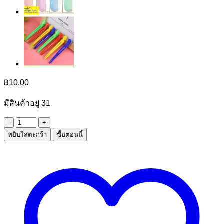
฿
10.00
มีสินค้าอยู่ 31
จำนวน
หยิบใส่ตะกร้า
ซื้อตอนนี้
กระจก
ด้าม
ลาย
การ์ตูน
789
ชิ้น