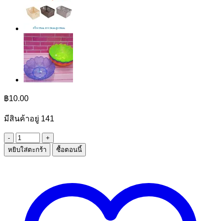
฿
10.00
มีสินค้าอยู่ 141
จำนวน
หยิบใส่ตะกร้า
ซื้อตอนนี้
กระ
จาด
ไนซ์A4
ชิ้น