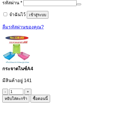
ต้องการ
รหัสผ่าน
*
จำฉันไว้
เข้าสู่ระบบ
ลืมรหัสผ่านของคุณ?
กระจาดไนซ์A4
มีสินค้าอยู่ 141
จำนวน
หยิบใส่ตะกร้า
ซื้อตอนนี้
กระ
จาด
ไนซ์A4
ชิ้น