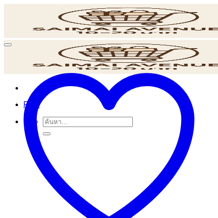
ข้าม
ไป
ยัง
เนื้อหา
POS
ค้นหา: