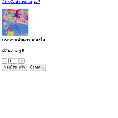
ลืมรหัสผ่านของคุณ?
กระดาษพับดาวกล่องใส
มีสินค้าอยู่ 6
จำนวน
หยิบใส่ตะกร้า
ซื้อตอนนี้
กระดาษ
พับ
ดาว
กล่อง
ใส
ชิ้น