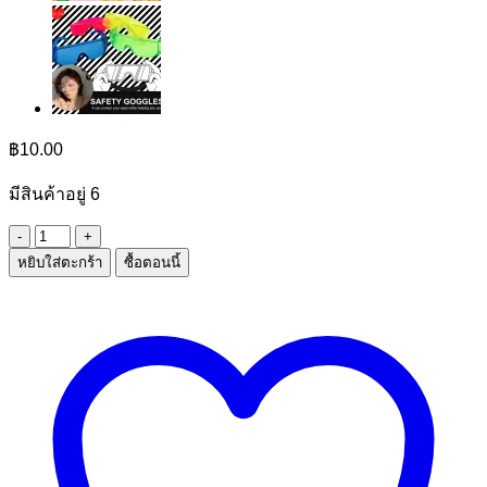
฿
10.00
มีสินค้าอยู่ 6
จำนวน
หยิบใส่ตะกร้า
ซื้อตอนนี้
กระดาษ
พับ
ดาว
กล่อง
ใส
ชิ้น