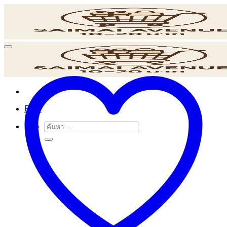
ข้าม
ไป
ยัง
เนื้อหา
POS
ค้นหา: