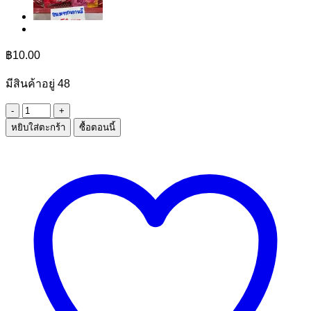
฿
10.00
มีสินค้าอยู่ 48
จำนวน
หยิบใส่ตะกร้า
ซื้อตอนนี้
กระดุม
ขยาย
ไซส์
กางเกง
ชิ้น