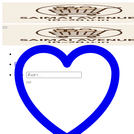
ข้าม
ไป
ยัง
เนื้อหา
POS
ค้นหา: