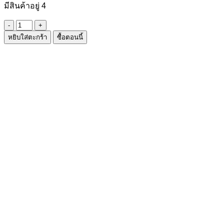
มีสินค้าอยู่ 4
จำนวน
หยิบใส่ตะกร้า
ซื้อตอนนี้
กระปุก+ฝา
ชิ้น