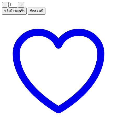
จำนวน
หยิบใส่ตะกร้า
ซื้อตอนนี้
กระปุก+ฝา
ชิ้น