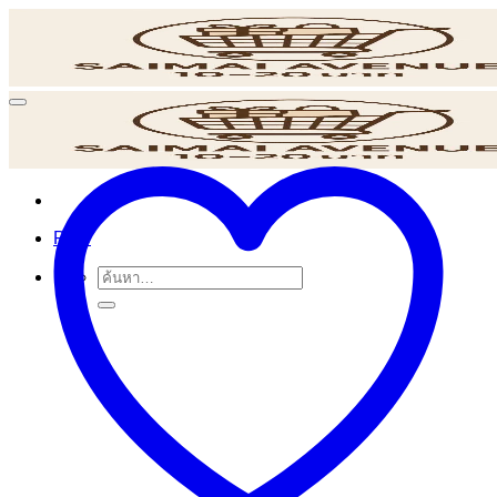
ข้าม
ไป
ยัง
เนื้อหา
POS
ค้นหา: