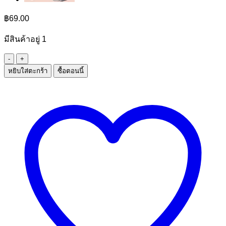
฿
69.00
มีสินค้าอยู่ 1
จำนวน
หยิบใส่ตะกร้า
ซื้อตอนนี้
กระเป๋า
ดินสอ
Sanrio
ชิ้น