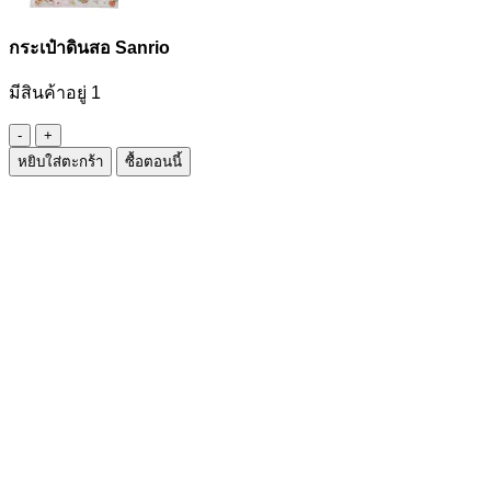
กระเป๋าดินสอ Sanrio
มีสินค้าอยู่ 1
จำนวน
หยิบใส่ตะกร้า
ซื้อตอนนี้
กระเป๋า
ดินสอ
Sanrio
ชิ้น