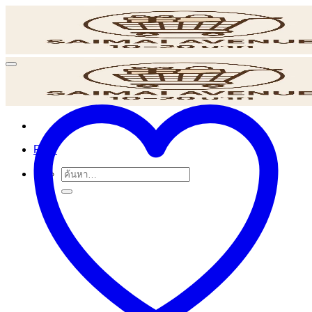
ข้าม
ไป
ยัง
เนื้อหา
POS
ค้นหา: