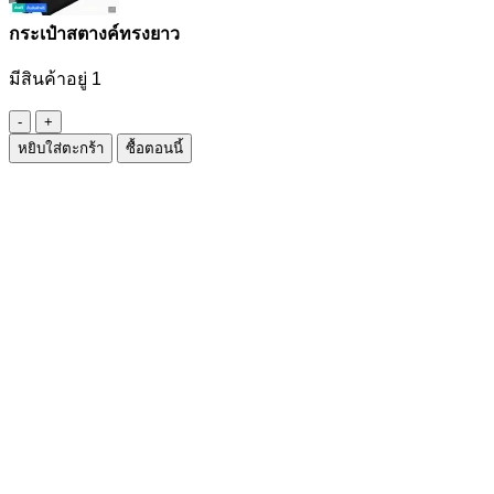
กระเป๋าสตางค์ทรงยาว
มีสินค้าอยู่ 1
จำนวน
หยิบใส่ตะกร้า
ซื้อตอนนี้
กระเป๋า
สตางค์
ทรง
ยาว
ชิ้น