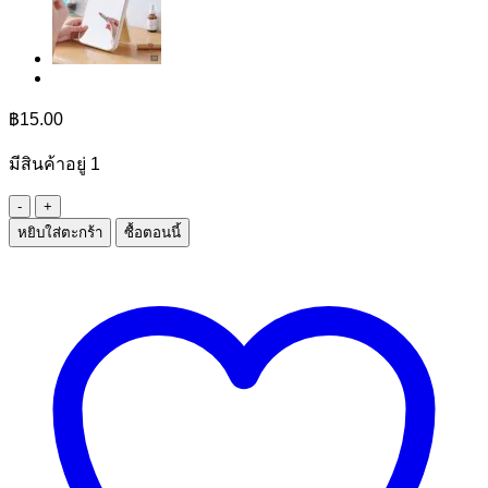
฿
15.00
มีสินค้าอยู่ 1
จำนวน
หยิบใส่ตะกร้า
ซื้อตอนนี้
กระเป๋า
สตางค์
ทรง
ยาว
ชิ้น