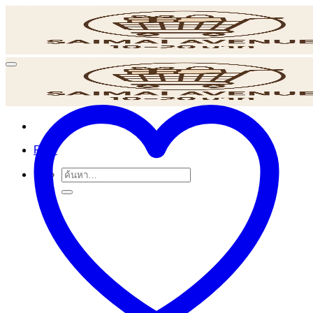
ข้าม
ไป
ยัง
เนื้อหา
POS
ค้นหา: