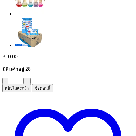
฿
10.00
มีสินค้าอยู่ 28
จำนวน
หยิบใส่ตะกร้า
ซื้อตอนนี้
กระเป๋า
PVC
มี
ซิป
ชิ้น