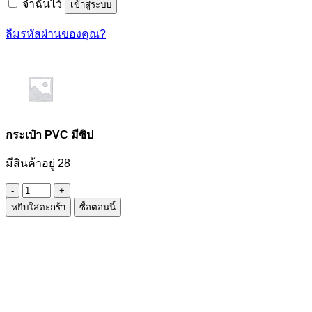
จำฉันไว้
เข้าสู่ระบบ
ลืมรหัสผ่านของคุณ?
กระเป๋า PVC มีซิป
มีสินค้าอยู่ 28
จำนวน
หยิบใส่ตะกร้า
ซื้อตอนนี้
กระเป๋า
PVC
มี
ซิป
ชิ้น