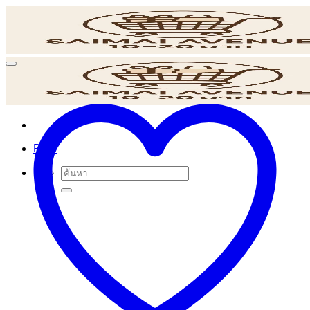
ข้าม
ไป
ยัง
เนื้อหา
POS
ค้นหา: