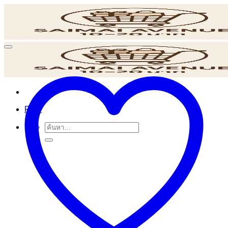
ข้าม
ไป
ยัง
เนื้อหา
POS
ค้นหา: