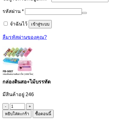
ต้องการ
รหัสผ่าน
*
จำฉันไว้
เข้าสู่ระบบ
ลืมรหัสผ่านของคุณ?
กล่องดินสอ+ไม้บรรทัด
มีสินค้าอยู่ 246
จำนวน
หยิบใส่ตะกร้า
ซื้อตอนนี้
กล่อง
ดินสอ+ไม้บรรทัด
ชิ้น