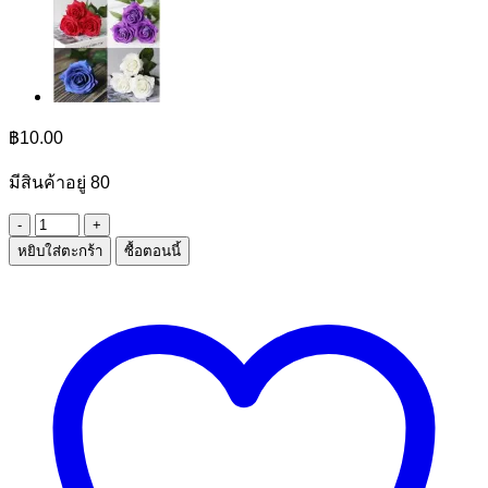
฿
10.00
มีสินค้าอยู่ 80
จำนวน
หยิบใส่ตะกร้า
ซื้อตอนนี้
กะละมัง
คละ
สี
ชิ้น