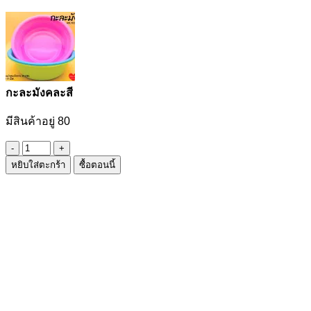
กะละมังคละสี
มีสินค้าอยู่ 80
จำนวน
หยิบใส่ตะกร้า
ซื้อตอนนี้
กะละมัง
คละ
สี
ชิ้น