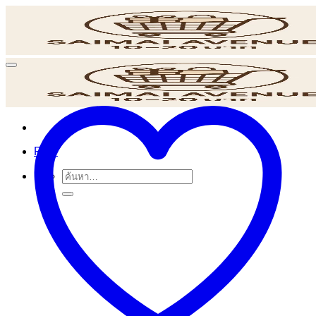
ข้าม
ไป
ยัง
เนื้อหา
POS
ค้นหา: