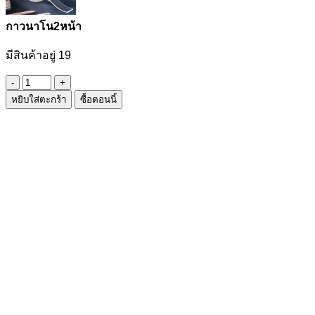
กาวนาโน2หน้า
มีสินค้าอยู่ 19
จำนวน
หยิบใส่ตะกร้า
ซื้อตอนนี้
กาว
นาโน2หน้า
ชิ้น