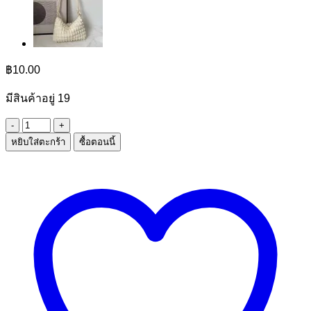
฿
10.00
มีสินค้าอยู่ 19
จำนวน
หยิบใส่ตะกร้า
ซื้อตอนนี้
กาว
นาโน2หน้า
ชิ้น