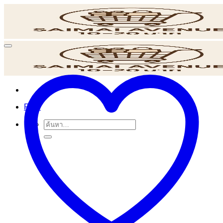
ข้าม
ไป
ยัง
เนื้อหา
POS
ค้นหา: