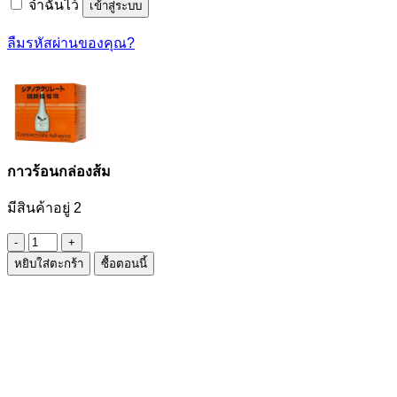
จำฉันไว้
เข้าสู่ระบบ
ลืมรหัสผ่านของคุณ?
กาวร้อนกล่องส้ม
มีสินค้าอยู่ 2
จำนวน
หยิบใส่ตะกร้า
ซื้อตอนนี้
กาว
ร้อน
กล่อง
ส้ม
ชิ้น