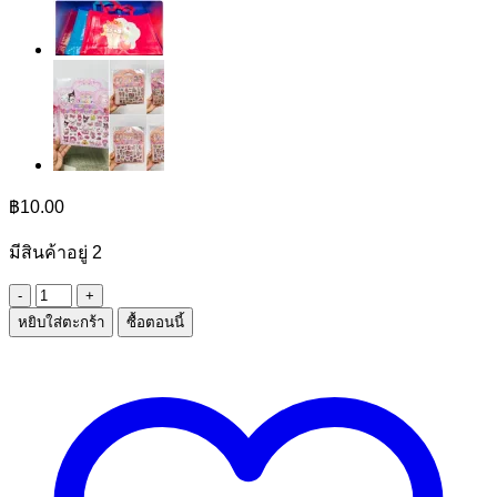
฿
10.00
มีสินค้าอยู่ 2
จำนวน
หยิบใส่ตะกร้า
ซื้อตอนนี้
กาว
ร้อน
กล่อง
ส้ม
ชิ้น