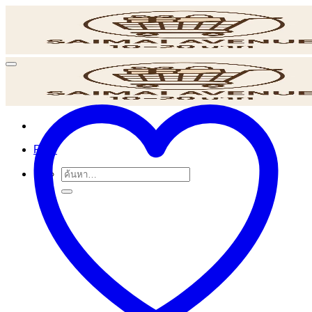
ข้าม
ไป
ยัง
เนื้อหา
POS
ค้นหา: