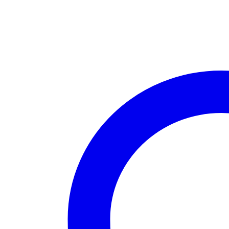
มือ
ห้อย
การ์ตูน
คละ
ชิ้น