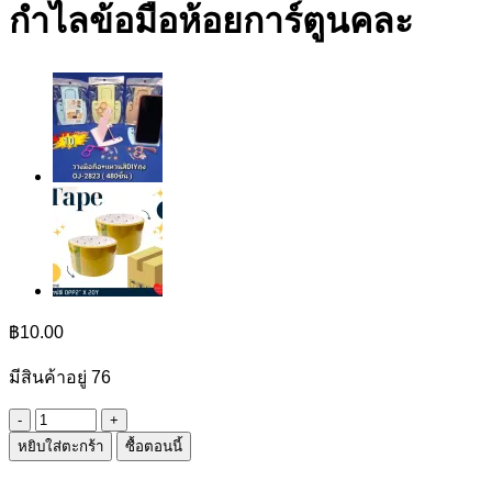
กำไลข้อมือห้อยการ์ตูนคละ
฿
10.00
มีสินค้าอยู่ 76
จำนวน
หยิบใส่ตะกร้า
ซื้อตอนนี้
กำไล
ข้อ