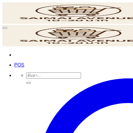
ข้าม
ไป
ยัง
เนื้อหา
POS
ค้นหา: