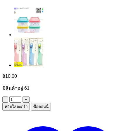
฿
10.00
มีสินค้าอยู่ 61
จำนวน
หยิบใส่ตะกร้า
ซื้อตอนนี้
กิ๊บ
Sanrio
แผง
กระดาษ