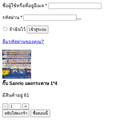
ต้องการ
ชื่อผู้ใช้หรือที่อยู่อีเมล
*
ต้องการ
รหัสผ่าน
*
จำฉันไว้
เข้าสู่ระบบ
ลืมรหัสผ่านของคุณ?
กิ๊บ Sanrio แผงกระดาษ 1*4
มีสินค้าอยู่ 61
จำนวน
หยิบใส่ตะกร้า
ซื้อตอนนี้
กิ๊บ
Sanrio
แผง