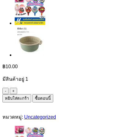
฿
10.00
มีสินค้าอยู่ 1
จำนวน
หยิบใส่ตะกร้า
ซื้อตอนนี้
ขนมปัง
ฮ่องเต้
ชิ้น
หมวดหมู่:
Uncategorized