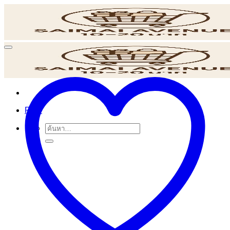
ข้าม
ไป
ยัง
เนื้อหา
POS
ค้นหา: