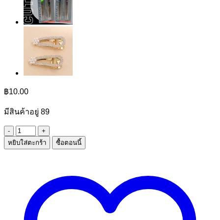
฿
10.00
มีสินค้าอยู่ 89
จำนวน
หยิบใส่ตะกร้า
ซื้อตอนนี้
ขวด
ส
เปย์
75ml.
ชิ้น