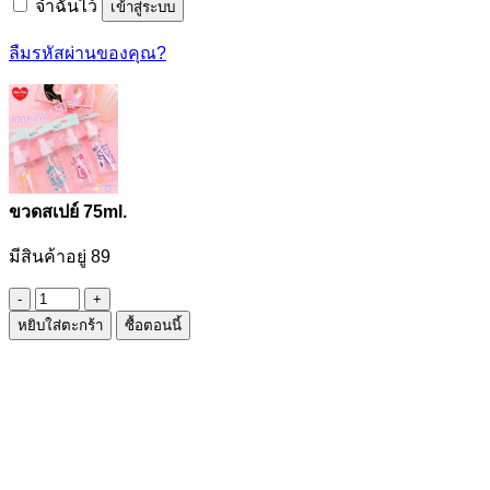
จำฉันไว้
เข้าสู่ระบบ
ลืมรหัสผ่านของคุณ?
ขวดสเปย์ 75ml.
มีสินค้าอยู่ 89
จำนวน
หยิบใส่ตะกร้า
ซื้อตอนนี้
ขวด
ส
เปย์
75ml.
ชิ้น