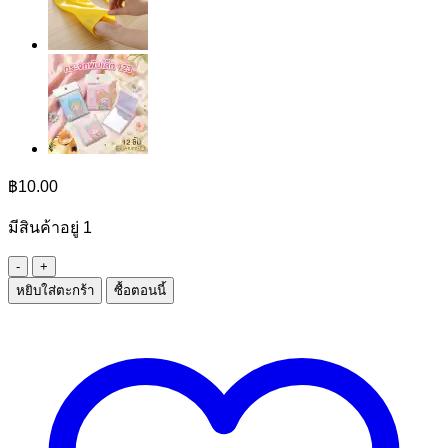
฿
10.00
มีสินค้าอยู่ 1
จำนวน
หยิบใส่ตะกร้า
ซื้อตอนนี้
ขอ
แขวน
เดี่ยว
คละ
ลาย
การ์ตูน
ชิ้น