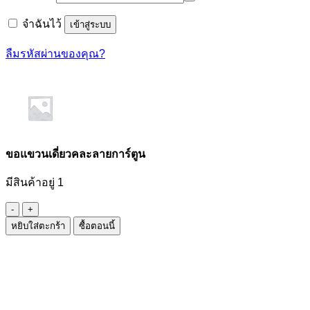
จำฉันไว้
เข้าสู่ระบบ
ลืมรหัสผ่านของคุณ?
ขอแขวนเดี่ยวคละลายการ์ตูน
มีสินค้าอยู่ 1
จำนวน
หยิบใส่ตะกร้า
ซื้อตอนนี้
ขอ
แขวน
เดี่ยว
คละ
ลาย