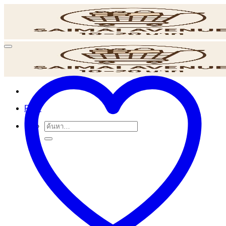
ข้าม
ไป
ยัง
เนื้อหา
POS
ค้นหา: