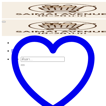
ข้าม
ไป
ยัง
เนื้อหา
POS
ค้นหา: