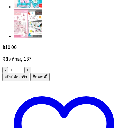
฿
10.00
มีสินค้าอยู่ 137
จำนวน
หยิบใส่ตะกร้า
ซื้อตอนนี้
ขัน
น้ำ
18
CM.
ชิ้น