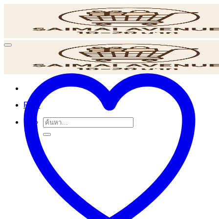
ข้าม
ไป
ยัง
เนื้อหา
POS
ค้นหา: