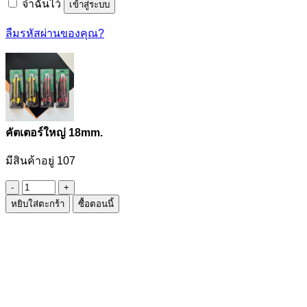
จำฉันไว้
เข้าสู่ระบบ
ลืมรหัสผ่านของคุณ?
คัตเตอร์ใหญ่ 18mm.
มีสินค้าอยู่ 107
จำนวน
หยิบใส่ตะกร้า
ซื้อตอนนี้
คัต
เตอร์
ใหญ่
18mm.
ชิ้น