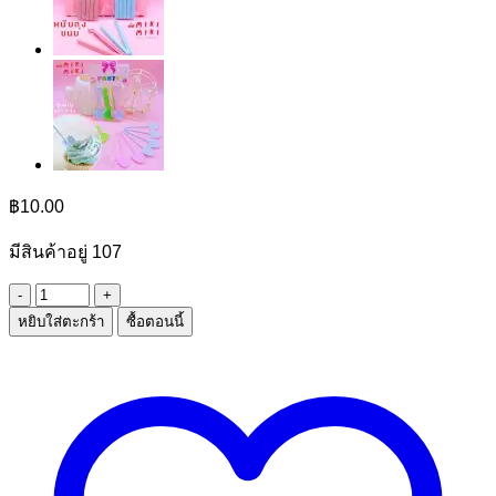
฿
10.00
มีสินค้าอยู่ 107
จำนวน
หยิบใส่ตะกร้า
ซื้อตอนนี้
คัต
เตอร์
ใหญ่
18mm.
ชิ้น