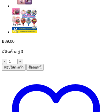
฿
89.00
มีสินค้าอยู่ 3
จำนวน
หยิบใส่ตะกร้า
ซื้อตอนนี้
จู
ลี่
บิ
สกิต
สอดไส้
ชิ้น