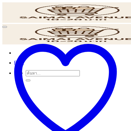
ข้าม
ไป
ยัง
เนื้อหา
POS
ค้นหา: