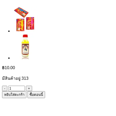
฿
10.00
มีสินค้าอยู่ 313
จำนวน
หยิบใส่ตะกร้า
ซื้อตอนนี้
ชุด
ตัด
เค้ก
ชิ้น