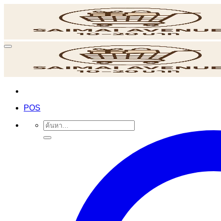
ข้าม
ไป
ยัง
เนื้อหา
POS
ค้นหา: