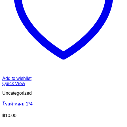
จำนวน
หยิบใส่ตะกร้า
ซื้อตอนนี้
ช้อน
น้ำ
ปั่น
1*3
ชิ้น