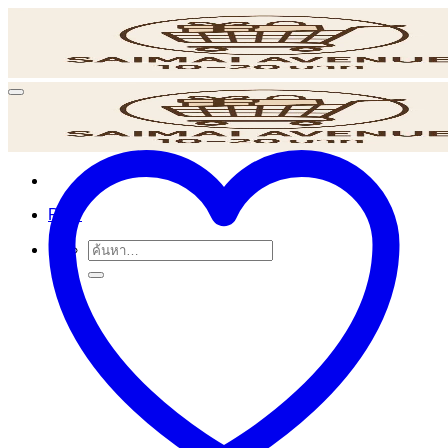
ข้าม
ไป
ยัง
เนื้อหา
POS
ค้นหา: