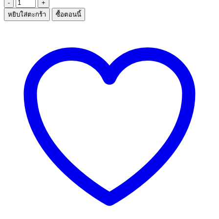
จำนวน
หยิบใส่ตะกร้า
ซื้อตอนนี้
ช้อน
น้ำ
ปั่น
1*3
ชิ้น