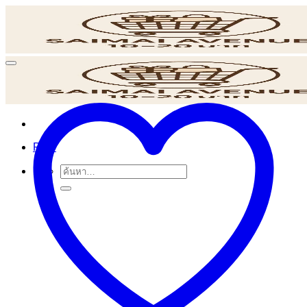
ข้าม
ไป
ยัง
เนื้อหา
POS
ค้นหา: