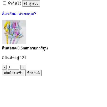
จำฉันไว้
เข้าสู่ระบบ
ลืมรหัสผ่านของคุณ?
ดินสอกด 0.5mmลายการ์ตูน
มีสินค้าอยู่ 121
จำนวน
หยิบใส่ตะกร้า
ซื้อตอนนี้
ดินสอ
กด
0.5mmลาย
การ์ตูน
ชิ้น