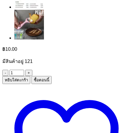
฿
10.00
มีสินค้าอยู่ 121
จำนวน
หยิบใส่ตะกร้า
ซื้อตอนนี้
ดินสอ
กด
0.5mmลาย
การ์ตูน
ชิ้น