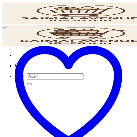
ข้าม
ไป
ยัง
เนื้อหา
POS
ค้นหา: