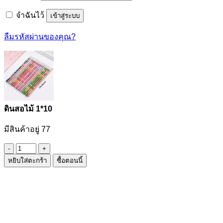
จำฉันไว้
เข้าสู่ระบบ
ลืมรหัสผ่านของคุณ?
ดินสอไม้ 1*10
มีสินค้าอยู่ 77
จำนวน
หยิบใส่ตะกร้า
ซื้อตอนนี้
ดินสอ
ไม้
1*10
ชิ้น