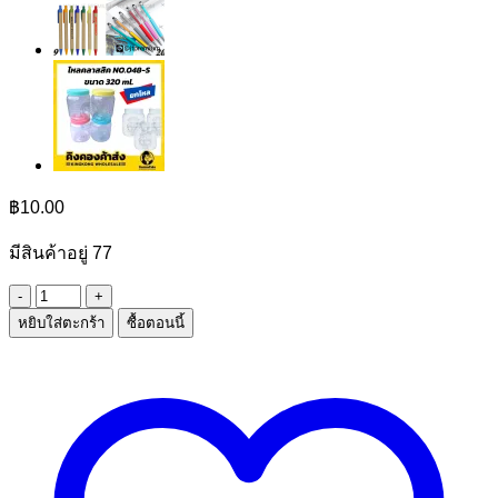
฿
10.00
มีสินค้าอยู่ 77
จำนวน
หยิบใส่ตะกร้า
ซื้อตอนนี้
ดินสอ
ไม้
1*10
ชิ้น