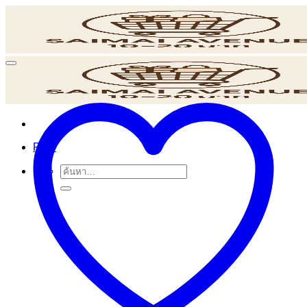
ข้าม
ไป
ยัง
เนื้อหา
POS
ค้นหา: