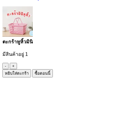
ตะกร้าหูหิ้วมินิ
มีสินค้าอยู่ 1
จำนวน
หยิบใส่ตะกร้า
ซื้อตอนนี้
ตะกร้า
หู
หิ้ว
มินิ
ชิ้น