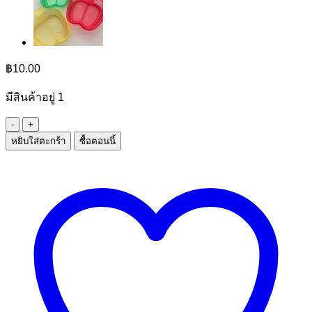
฿
10.00
มีสินค้าอยู่ 1
จำนวน
หยิบใส่ตะกร้า
ซื้อตอนนี้
ตะกร้า
หู
หิ้ว
มินิ
ชิ้น