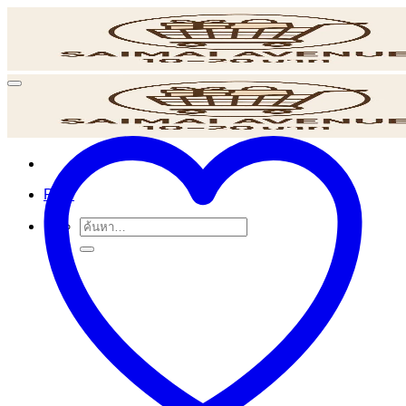
ข้าม
ไป
ยัง
เนื้อหา
POS
ค้นหา: