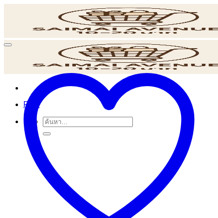
ข้าม
ไป
ยัง
เนื้อหา
POS
ค้นหา: