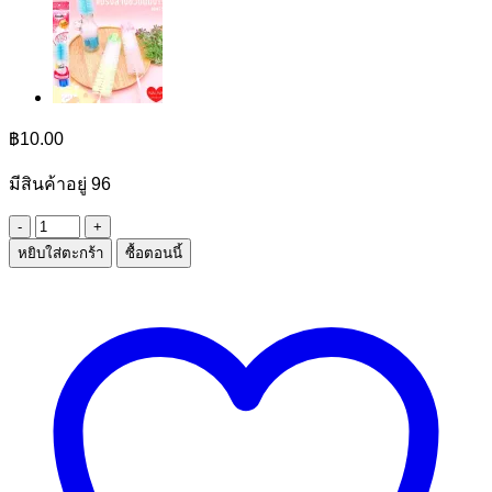
฿
10.00
มีสินค้าอยู่ 96
จำนวน
หยิบใส่ตะกร้า
ซื้อตอนนี้
ตะเกียบ
หัด
คีบ
ชิ้น