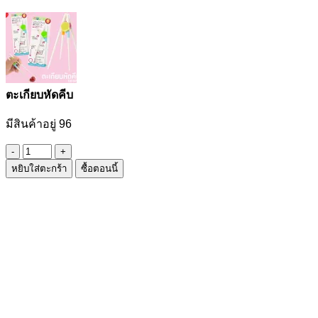
ตะเกียบหัดคีบ
มีสินค้าอยู่ 96
จำนวน
หยิบใส่ตะกร้า
ซื้อตอนนี้
ตะเกียบ
หัด
คีบ
ชิ้น