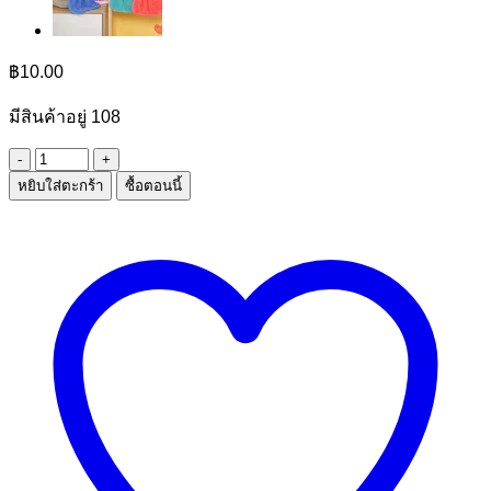
฿
10.00
มีสินค้าอยู่ 108
จำนวน
หยิบใส่ตะกร้า
ซื้อตอนนี้
ตะเกียบ
ใช้
แล้ว
ทิ้ง
ชิ้น