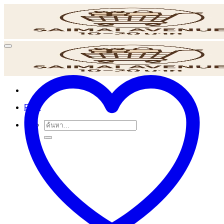
ข้าม
ไป
ยัง
เนื้อหา
POS
ค้นหา: