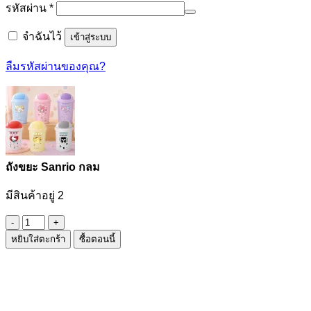
ต้องการ
รหัสผ่าน
*
จำฉันไว้
เข้าสู่ระบบ
ลืมรหัสผ่านของคุณ?
ถังขยะ Sanrio กลม
มีสินค้าอยู่ 2
จำนวน
หยิบใส่ตะกร้า
ซื้อตอนนี้
ถัง
ขยะ
Sanrio
กลม
ชิ้น