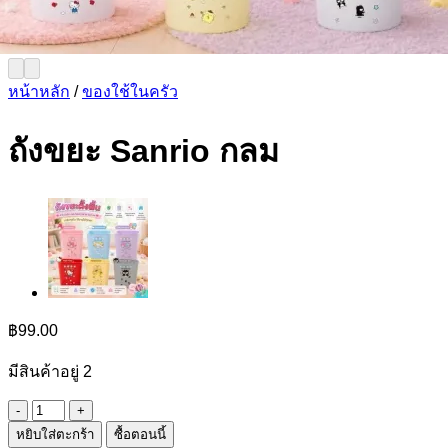
หน้าหลัก
/
ของใช้ในครัว
ถังขยะ Sanrio กลม
฿
99.00
มีสินค้าอยู่ 2
จำนวน
หยิบใส่ตะกร้า
ซื้อตอนนี้
ถัง