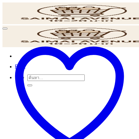
ข้าม
ไป
ยัง
เนื้อหา
POS
ค้นหา: