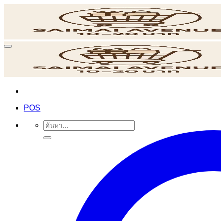
ข้าม
ไป
ยัง
เนื้อหา
POS
ค้นหา: