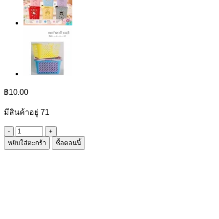
฿
10.00
มีสินค้าอยู่ 71
จำนวน
หยิบใส่ตะกร้า
ซื้อตอนนี้
ที่
คีบ
ซิ
ลิ
โคน
ด้าม
เลส