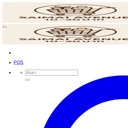
ข้าม
ไป
ยัง
เนื้อหา
POS
ค้นหา: