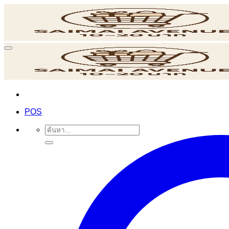
ข้าม
ไป
ยัง
เนื้อหา
POS
ค้นหา: