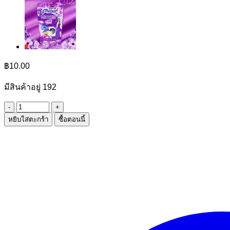
฿
10.00
มีสินค้าอยู่ 192
จำนวน
หยิบใส่ตะกร้า
ซื้อตอนนี้
น้ำหอม
โบโบ
เพอร์ฟูม
ชิ้น