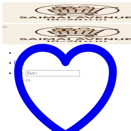
ข้าม
ไป
ยัง
เนื้อหา
POS
ค้นหา: