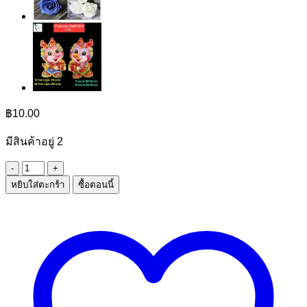
฿
10.00
มีสินค้าอยู่ 2
จำนวน
หยิบใส่ตะกร้า
ซื้อตอนนี้
ป้าย
ตรุษ
จีน
ใหญ่
ชิ้น