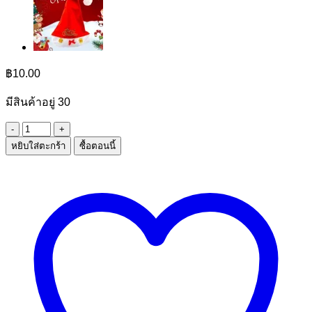
฿
10.00
มีสินค้าอยู่ 30
จำนวน
หยิบใส่ตะกร้า
ซื้อตอนนี้
ป้าย
HAPPY
BIRTH
DAY
ชิ้น