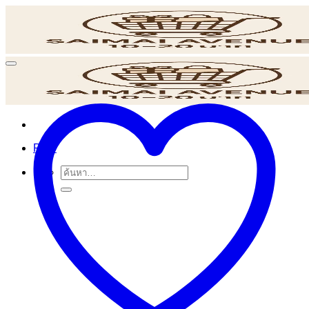
ข้าม
ไป
ยัง
เนื้อหา
POS
ค้นหา: