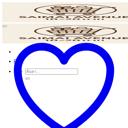
ข้าม
ไป
ยัง
เนื้อหา
POS
ค้นหา: