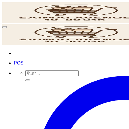
ข้าม
ไป
ยัง
เนื้อหา
POS
ค้นหา: