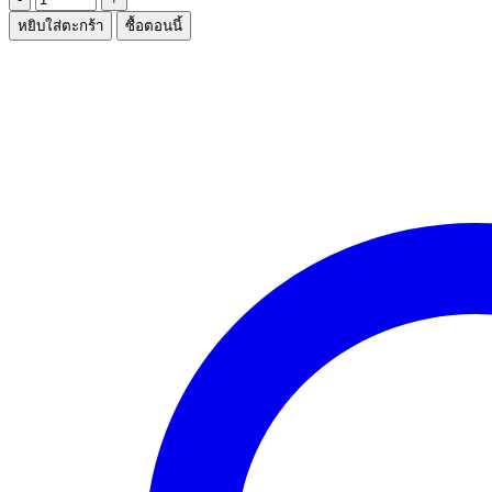
จำนวน
หยิบใส่ตะกร้า
ซื้อตอนนี้
พัฟ+แปรง
1*6
ชิ้น