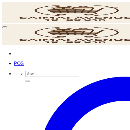
ข้าม
ไป
ยัง
เนื้อหา
POS
ค้นหา: