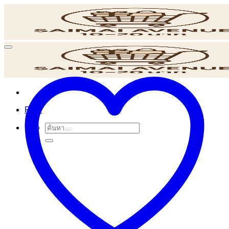
ข้าม
ไป
ยัง
เนื้อหา
POS
ค้นหา: