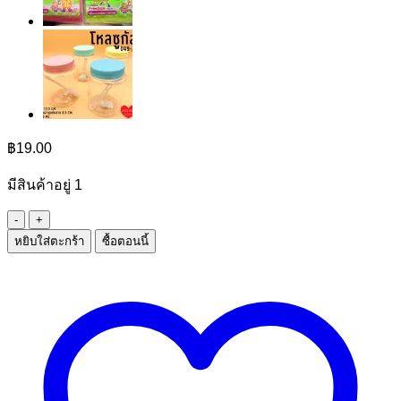
฿
19.00
มีสินค้าอยู่ 1
จำนวน
หยิบใส่ตะกร้า
ซื้อตอนนี้
สมุด
ปก
แข็ง
คละ
สี
ชิ้น