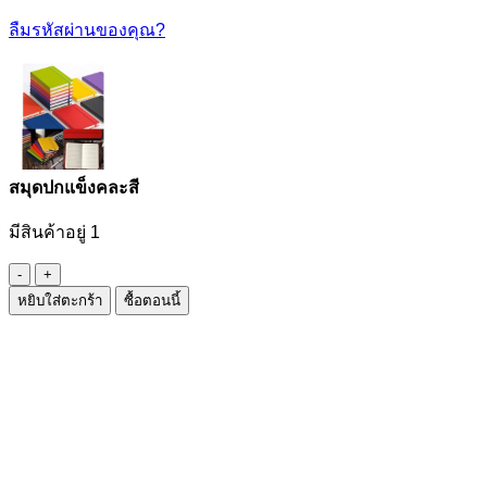
ลืมรหัสผ่านของคุณ?
สมุดปกแข็งคละสี
มีสินค้าอยู่ 1
จำนวน
หยิบใส่ตะกร้า
ซื้อตอนนี้
สมุด
ปก
แข็ง
คละ
สี
ชิ้น