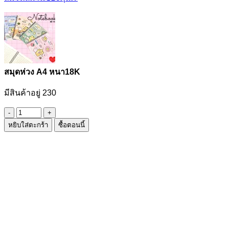
สมุดห่วง A4 หนา18K
มีสินค้าอยู่ 230
จำนวน
หยิบใส่ตะกร้า
ซื้อตอนนี้
สมุด
ห่วง
A4
หนา18K
ชิ้น