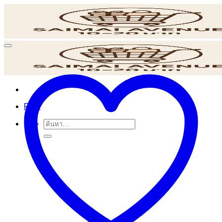
ข้าม
ไป
ยัง
เนื้อหา
POS
ค้นหา: