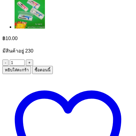
฿
10.00
มีสินค้าอยู่ 230
จำนวน
หยิบใส่ตะกร้า
ซื้อตอนนี้
สมุด
ห่วง
A4
หนา18K
ชิ้น