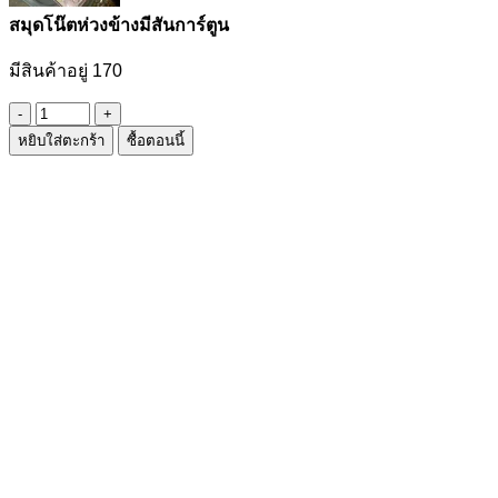
สมุดโน๊ตห่วงข้างมีสันการ์ตูน
มีสินค้าอยู่ 170
จำนวน
หยิบใส่ตะกร้า
ซื้อตอนนี้
สมุด
โน๊ต
ห่วง
ข้าง
มี
สัน
การ์ตูน
ชิ้น