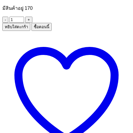
มีสินค้าอยู่ 170
จำนวน
หยิบใส่ตะกร้า
ซื้อตอนนี้
สมุด
โน๊ต
ห่วง
ข้าง
มี
สัน
การ์ตูน
ชิ้น