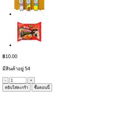
฿
10.00
มีสินค้าอยู่ 54
จำนวน
หยิบใส่ตะกร้า
ซื้อตอนนี้
หวี
แปรง
ชิ้น