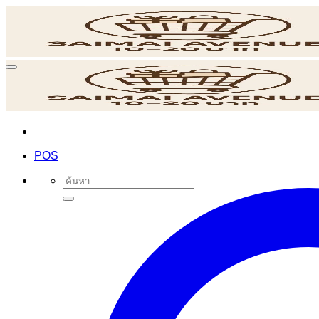
ข้าม
ไป
ยัง
เนื้อหา
POS
ค้นหา: