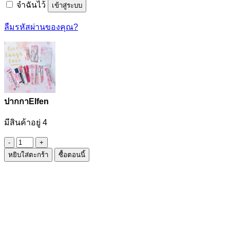
จำฉันไว้
เข้าสู่ระบบ
ลืมรหัสผ่านของคุณ?
ปากกาElfen
มีสินค้าอยู่ 4
จำนวน
หยิบใส่ตะกร้า
ซื้อตอนนี้
ปากกาElfen
ชิ้น