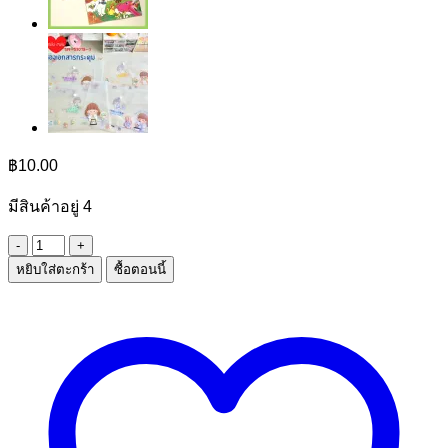
฿
10.00
มีสินค้าอยู่ 4
จำนวน
หยิบใส่ตะกร้า
ซื้อตอนนี้
ปากกาElfen
ชิ้น