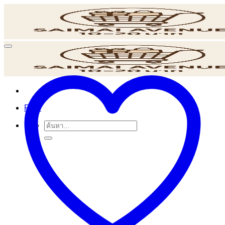
ข้าม
ไป
ยัง
เนื้อหา
POS
ค้นหา: