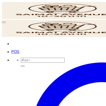
ข้าม
ไป
ยัง
เนื้อหา
POS
ค้นหา: