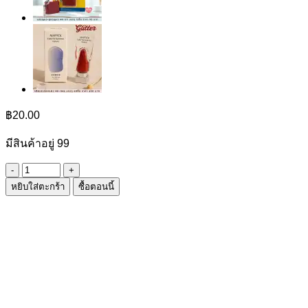
฿
20.00
มีสินค้าอยู่ 99
จำนวน
หยิบใส่ตะกร้า
ซื้อตอนนี้
เคส
โทรศัพท์
IPHONE
ชิ้น